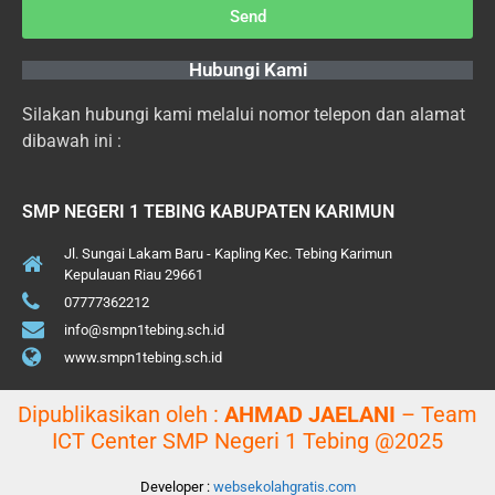
Send
Hubungi Kami
Silakan hubungi kami melalui nomor telepon dan alamat
dibawah ini :
SMP NEGERI 1 TEBING KABUPATEN KARIMUN
Jl. Sungai Lakam Baru - Kapling Kec. Tebing Karimun
Kepulauan Riau 29661
07777362212
info@smpn1tebing.sch.id
www.smpn1tebing.sch.id
Dipublikasikan oleh :
AHMAD JAELANI
– Team
ICT Center SMP Negeri 1 Tebing @2025
Developer :
websekolahgratis.com